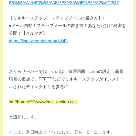
E3%83%A1%E3%83%AB%E3%83%9E%E3%82%AC/832
【ミルキーステップ・ステップメールの書き方】↓
●メール自動！ステップメールの書き方！あなただけに秘密を
公開！【メルマガ】
https://libpsy.com/stepmail/842
さくらサーバーでは、cronは、管理画面→cronの設定→新規
項目の追加で、FFFTPなどでミルキーステップがインストー
ルされたディレクトリを参考に
cd //home/****/www/ms; ./action.cgi;
と追加します。
そして、月日時まで「*」にして、分を「0」にします。