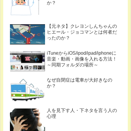
か？
【元ネタ】クレヨンしんちゃんの
ヒエール・ジョコマンとは何者だ
ったのか？
iTuneからiOS/ipod/ipad/iphoneに
音楽・動画・画像を入れる方法！
～同期フォルダの場所～
なぜ自閉症は電車が大好きなの
か？
人を見下す人・下ネタを言う人の
心理