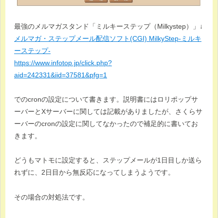
最強のメルマガスタンド「ミルキーステップ（Milkystep）」↓
メルマガ・ステップメール配信ソフト(CGI) MilkyStep-ミルキ
ーステップ-
https://www.infotop.jp/click.php?
aid=242331&iid=37581&pfg=1
でのcronの設定について書きます。説明書にはロリポップサ
ーバーとXサーバーに関しては記載がありましたが、さくらサ
ーバーのcronの設定に関してなかったので補足的に書いてお
きます。
どうもマトモに設定すると、ステップメールが1日目しか送ら
れずに、2日目から無反応になってしまうようです。
その場合の対処法です。