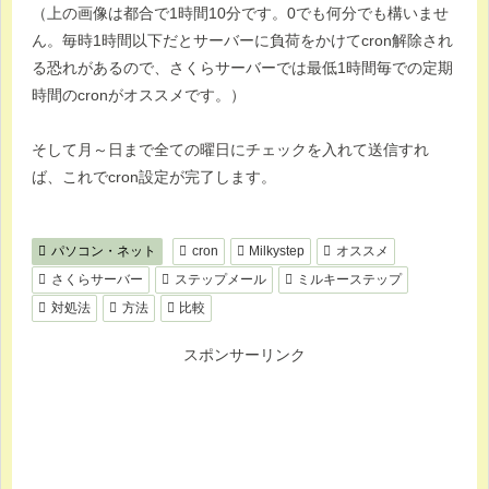
（上の画像は都合で1時間10分です。0でも何分でも構いませ
ん。毎時1時間以下だとサーバーに負荷をかけてcron解除され
る恐れがあるので、さくらサーバーでは最低1時間毎での定期
時間のcronがオススメです。）
そして月～日まで全ての曜日にチェックを入れて送信すれ
ば、これでcron設定が完了します。
パソコン・ネット
cron
Milkystep
オススメ
さくらサーバー
ステップメール
ミルキーステップ
対処法
方法
比較
スポンサーリンク