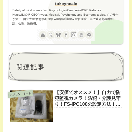
tokeyneale
Safety of mind comes first. Psychologist/Counselor/OPE Palliative
Nurse/ILiaXR CEO/Invest. Medical, Psychology and Economy topics. 心の安全
が第一. 国立大学/教育学心理学→医学/看護学→総合病院。自己愛研究/医療統
計。心理、医療職。
関連記事
【安価でオススメ！】自力で防
パソコン・ネット
犯監視カメラ！防犯・介護見守
り！FS-IPC100の設定方法！
【比較】