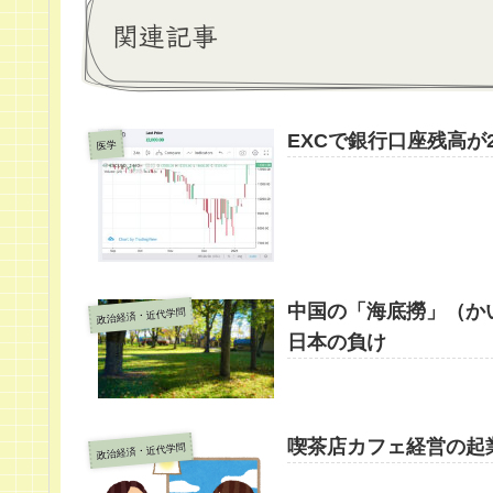
関連記事
EXCで銀行口座残高
医学
中国の「海底撈」（か
政治経済・近代学問
日本の負け
喫茶店カフェ経営の起
政治経済・近代学問