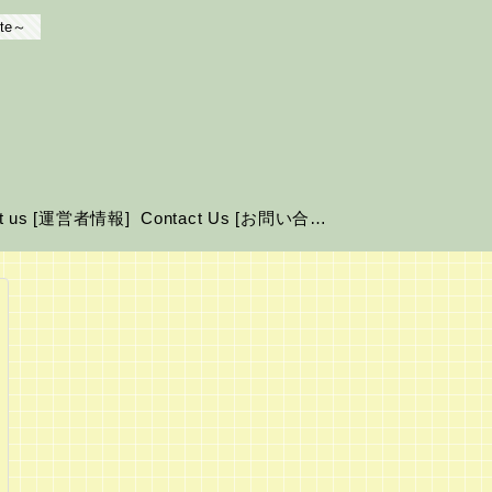
te～
ut us [運営者情報]
Contact Us [お問い合わせ]