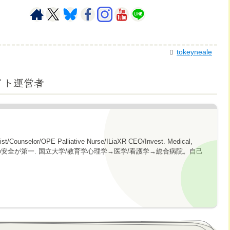
tokeyneale
イト運営者
gist/Counselor/OPE Palliative Nurse/ILiaXR CEO/Invest. Medical,
topics. 心の安全が第一. 国立大学/教育学心理学→医学/看護学→総合病院。自己