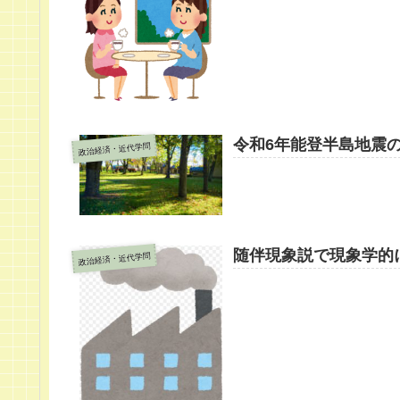
令和6年能登半島地震
政治経済・近代学問
随伴現象説で現象学的
政治経済・近代学問