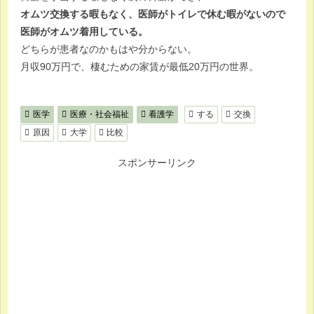
オムツ交換する暇もなく、医師がトイレで休む暇がないので
医師がオムツ着用している。
どちらが患者なのかもはや分からない。
月収90万円で、棲むための家賃が最低20万円の世界。
医学
医療・社会福祉
看護学
する
交換
原因
大学
比較
スポンサーリンク