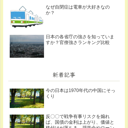
なぜ自閉症は電車が大好きなの
か？
日本の各省庁の強さを知っていま
すか？官僚強さランキング比較
新着記事
今の日本は1970年代の中国にそっ
くり
反〇〇で戦争有事リスクを煽れ
ば、国債の金利は上がり、価値と
格付けが落ちる。奨学金やローン