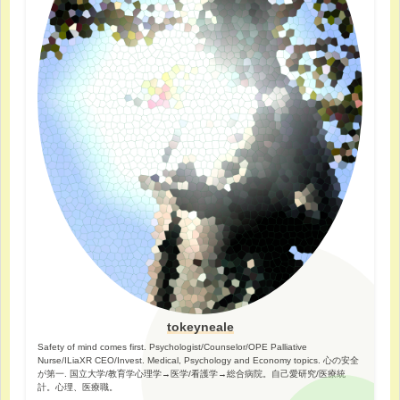
tokeyneale
Safety of mind comes first. Psychologist/Counselor/OPE Palliative
Nurse/ILiaXR CEO/Invest. Medical, Psychology and Economy topics. 心の安全
が第一. 国立大学/教育学心理学→医学/看護学→総合病院。自己愛研究/医療統
計。心理、医療職。