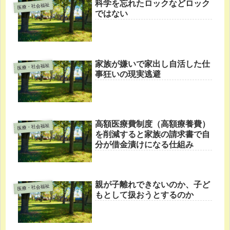
科学を忘れたロックなどロック
医療・社会福祉
ではない
家族が嫌いで家出し自活した仕
医療・社会福祉
事狂いの現実逃避
高額医療費制度（高額療養費）
医療・社会福祉
を削減すると家族の請求書で自
分が借金漬けになる仕組み
親が子離れできないのか、子ど
医療・社会福祉
もとして扱おうとするのか