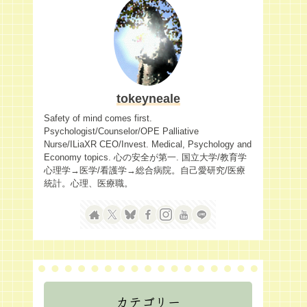
tokeyneale
Safety of mind comes first.
Psychologist/Counselor/OPE Palliative
Nurse/ILiaXR CEO/Invest. Medical, Psychology and
Economy topics. 心の安全が第一. 国立大学/教育学
心理学→医学/看護学→総合病院。自己愛研究/医療
統計。心理、医療職。
カテゴリー