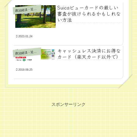
Suicaビューカードの厳しい
政
治経済・近代学問
審査が抜けられるかもしれな
い方法
2023.01.24
キャッシュレス決済にお得な
政
治経済・近代学問
カード（楽天カード以外で）
2019.09.25
スポンサーリンク