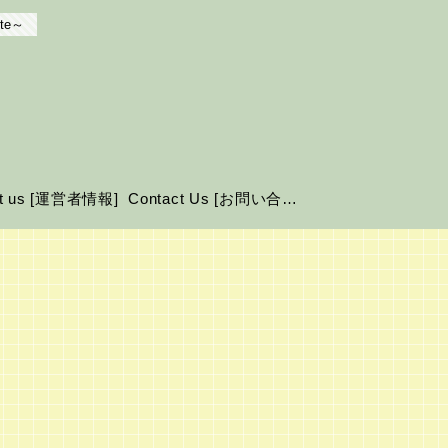
te～
ut us [運営者情報]
Contact Us [お問い合わせ]