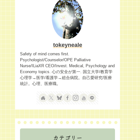
tokeyneale
Safety of mind comes first.
Psychologist/Counselor/OPE Palliative
Nurse/ILiaXR CEO/Invest. Medical, Psychology and
Economy topics. 心の安全が第一. 国立大学/教育学
心理学→医学/看護学→総合病院。自己愛研究/医療
統計。心理、医療職。
カテゴリー