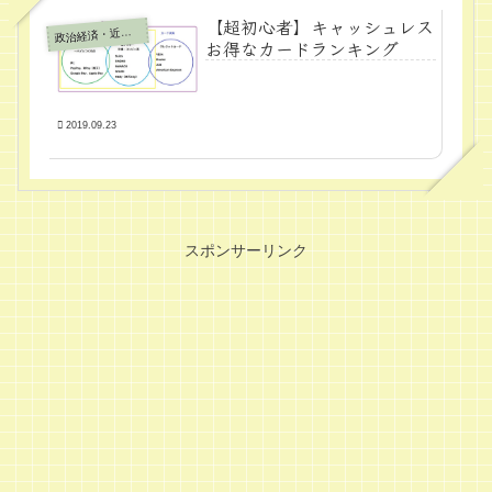
【超初心者】キャッシュレス
政
治経済・近代学問
お得なカードランキング
2019.09.23
スポンサーリンク