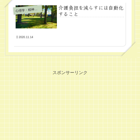
介護負担を減らすには自動化
心
理学・精神医学
すること
2020.11.14
スポンサーリンク