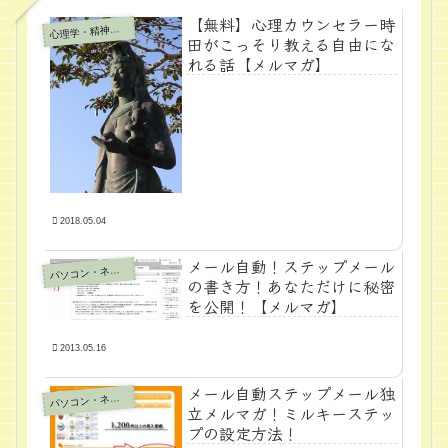
【無料】心理カウンセラー時
心
理学・精神医学
田がこっそり教える自由にな
れる話【メルマガ】
2018.05.04
メール自動！ステップメール
パ
ソコン・ネット
の書き方！あなただけに秘密
を公開！【メルマガ】
2013.05.16
メール自動ステップメール独
パ
ソコン・ネット
立メルマガ！ミルキーステッ
プの設定方法！