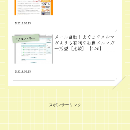
2013.05.15
メール自動！まぐまぐメルマ
パ
ソコン・ネット
ガよりも有利な独自メルマガ
一括型【比較】【CGI】
2013.05.15
スポンサーリンク