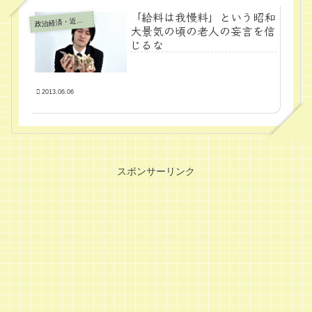
「給料は我慢料」という昭和
政
治経済・近代学問
大景気の頃の老人の妄言を信
じるな
2013.06.06
スポンサーリンク