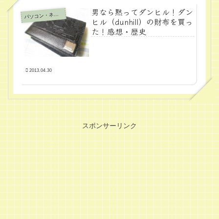
男なら黙ってダンヒル！ダン
パ
ソコン・ネット
ヒル（dunhill）の財布を買っ
た！感想・歴史
2013.04.30
スポンサーリンク