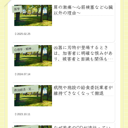
肩の激痛～心筋梗塞など心臓
医学
以外の理由～
2025.02.25
凶器に刃物が登場するとき
心
理学・精神医学
は、加害者に明確な恨みがあ
り、被害者と面識も関係もあ
る
2024.07.14
病院や施設の給食委託業者が
政
治経済・近代学問
維持できなくなって撤退
2023.10.11
なぜ若者のODが流行ってい