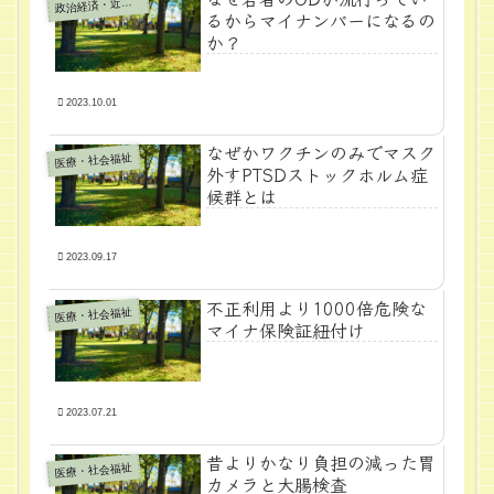
政
治経済・近代学問
るからマイナンバーになるの
か？
2023.10.01
なぜかワクチンのみでマスク
医療・社会福祉
外すPTSDストックホルム症
候群とは
2023.09.17
不正利用より1000倍危険な
医療・社会福祉
マイナ保険証紐付け
2023.07.21
昔よりかなり負担の減った胃
医療・社会福祉
カメラと大腸検査