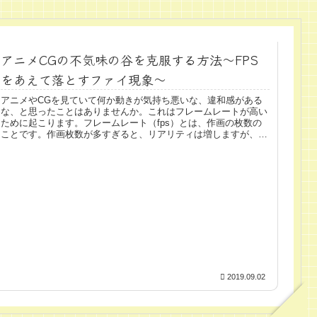
アニメCGの不気味の谷を克服する方法～FPS
をあえて落とすファイ現象～
アニメやCGを見ていて何か動きが気持ち悪いな、違和感がある
な、と思ったことはありませんか。これはフレームレートが高い
ために起こります。フレームレート（fps）とは、作画の枚数の
ことです。作画枚数が多すぎると、リアリティは増しますが、ア
ニメや...
2019.09.02