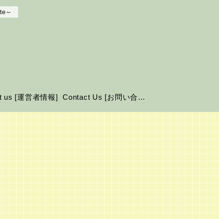
te～
ut us [運営者情報]
Contact Us [お問い合わせ]