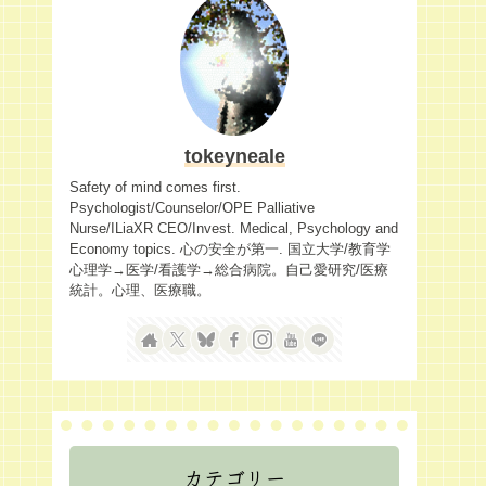
tokeyneale
Safety of mind comes first.
Psychologist/Counselor/OPE Palliative
Nurse/ILiaXR CEO/Invest. Medical, Psychology and
Economy topics. 心の安全が第一. 国立大学/教育学
心理学→医学/看護学→総合病院。自己愛研究/医療
統計。心理、医療職。
カテゴリー