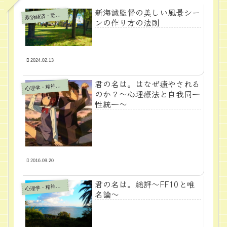
新海誠監督の美しい風景シー
政
治経済・近代学問
ンの作り方の法則
2024.02.13
君の名は。はなぜ癒やされる
心
理学・精神医学
のか？～心理療法と自我同一
性統一～
2016.09.20
君の名は。総評～FF10と唯
心
理学・精神医学
名論～