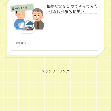
相続登記を自力でやってみた
政
治経済・近代学問
～1万円程度で簡単～
2023.01.20
スポンサーリンク