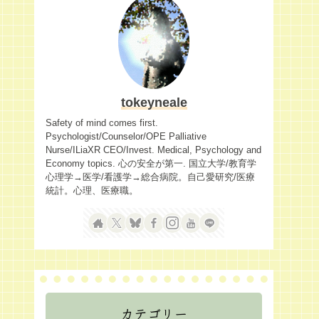
tokeyneale
Safety of mind comes first.
Psychologist/Counselor/OPE Palliative
Nurse/ILiaXR CEO/Invest. Medical, Psychology and
Economy topics. 心の安全が第一. 国立大学/教育学
心理学→医学/看護学→総合病院。自己愛研究/医療
統計。心理、医療職。
カテゴリー