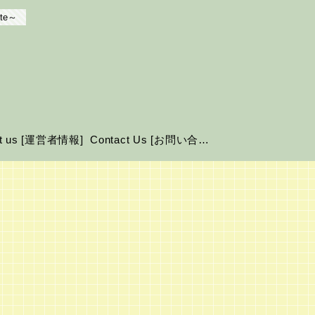
te～
ut us [運営者情報]
Contact Us [お問い合わせ]