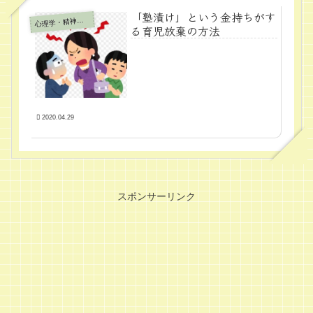
「塾漬け」という金持ちがす
心
理学・精神医学
る育児放棄の方法
2020.04.29
スポンサーリンク