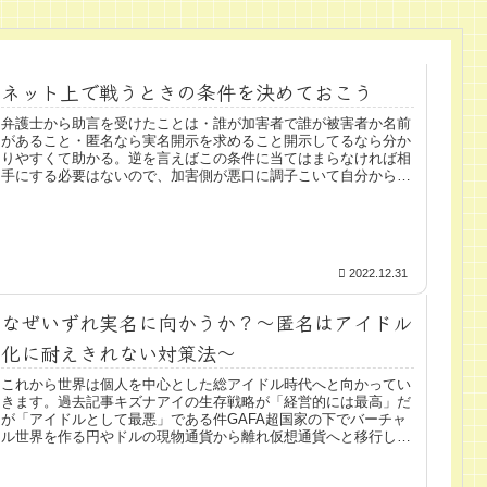
ネット上で戦うときの条件を決めておこう
弁護士から助言を受けたことは・誰が加害者で誰が被害者か名前
があること・匿名なら実名開示を求めること開示してるなら分か
りやすくて助かる。逆を言えばこの条件に当てはまらなければ相
手にする必要はないので、加害側が悪口に調子こいて自分から訴
訟される...
2022.12.31
なぜいずれ実名に向かうか？～匿名はアイドル
化に耐えきれない対策法～
これから世界は個人を中心とした総アイドル時代へと向かってい
きます。過去記事キズナアイの生存戦略が「経営的には最高」だ
が「アイドルとして最悪」である件GAFA超国家の下でバーチャ
ル世界を作る円やドルの現物通貨から離れ仮想通貨へと移行し、
個人そ...