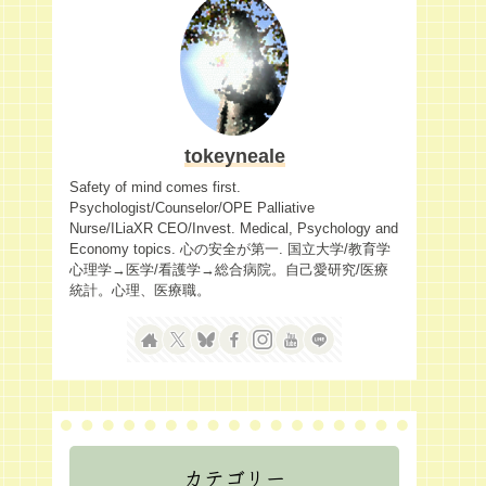
tokeyneale
Safety of mind comes first.
Psychologist/Counselor/OPE Palliative
Nurse/ILiaXR CEO/Invest. Medical, Psychology and
Economy topics. 心の安全が第一. 国立大学/教育学
心理学→医学/看護学→総合病院。自己愛研究/医療
統計。心理、医療職。
カテゴリー