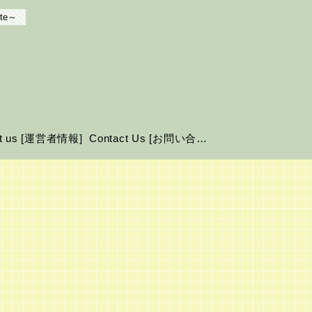
te～
ut us [運営者情報]
Contact Us [お問い合わせ]