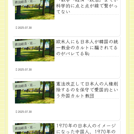
政
治経済・近代学問
科学的に点と点が線で繋がっ
てない
2025.07.30
欧米人にも日本人が韓国の統
政
治経済・近代学問
一教会のカルトに騙されてる
のがバレてる恥
2025.07.30
憲法改正して日本人の人権削
政
治経済・近代学問
除するのを保守で愛国的とい
う外国カルト教団
2025.07.30
1970年の日本人のイメージ
政
治経済・近代学問
になった中国人、1970年の