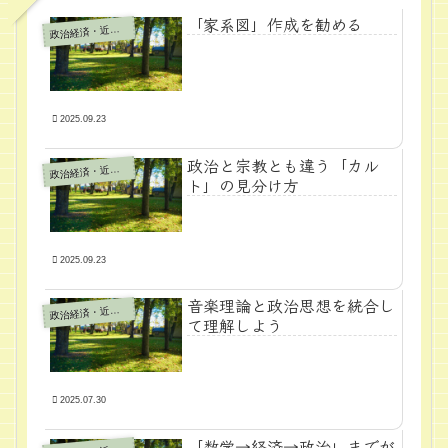
「家系図」作成を勧める
政
治経済・近代学問
2025.09.23
政治と宗教とも違う「カル
政
治経済・近代学問
ト」の見分け方
2025.09.23
音楽理論と政治思想を統合し
政
治経済・近代学問
て理解しよう
2025.07.30
「数学→経済→政治」までが