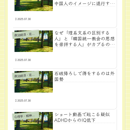
中国人のイメージに退行する
日本人
2025.07.30
なぜ「理系文系の区別する
政
治経済・近代学問
人」と「韓国統一教会の思想
を崇拝する人」がカブるのか
～権威主義の罠～
2025.07.30
石破降ろしで得をするのは外
政
治経済・近代学問
国勢
2025.07.30
ショート動画で起こる疑似
心
理学・精神医学
ADHDからのIQ低下