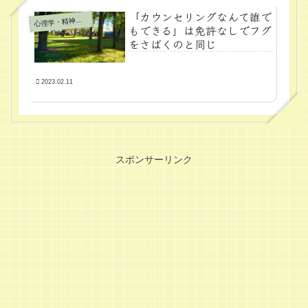
「カウンセリングなんて誰で
心
理学・精神医学
もできる」は免許なしでフグ
をさばくのと同じ
2023.02.11
スポンサーリンク