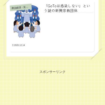
「GoToは感染しない」とい
政
治経済・近代学問
う謎の新興宗教団体
2020.12.14
スポンサーリンク