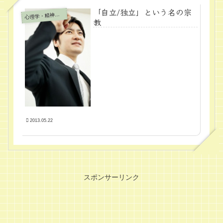
「自立/独立」という名の宗
心
理学・精神医学
教
2013.05.22
スポンサーリンク