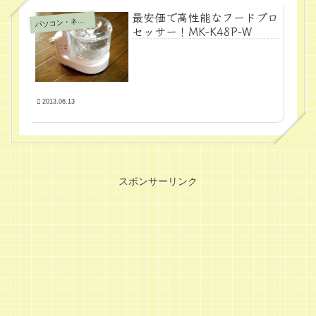
最安価で高性能なフードプロ
パ
ソコン・ネット
セッサー！MK-K48P-W
2013.06.13
スポンサーリンク