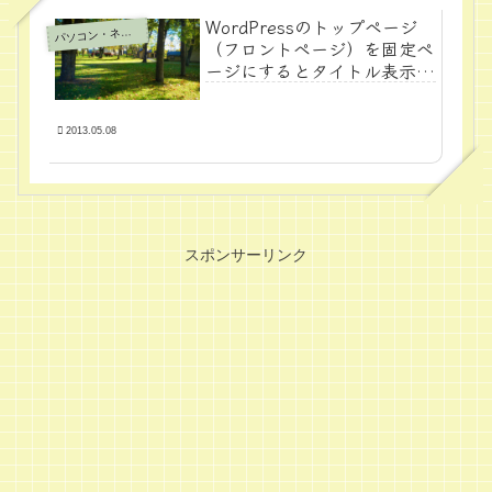
WordPressのトップページ
パ
ソコン・ネット
（フロントページ）を固定ペ
ージにするとタイトル表示さ
れない対処法
2013.05.08
スポンサーリンク