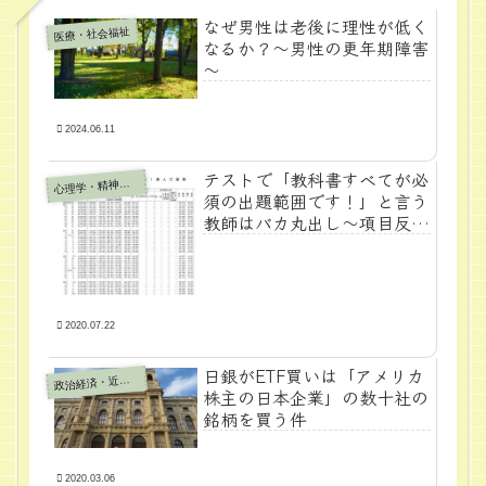
なぜ男性は老後に理性が低く
医療・社会福祉
なるか？～男性の更年期障害
～
2024.06.11
テストで「教科書すべてが必
心
理学・精神医学
須の出題範囲です！」と言う
教師はバカ丸出し～項目反応
理論を知ろう～
2020.07.22
日銀がETF買いは「アメリカ
政
治経済・近代学問
株主の日本企業」の数十社の
銘柄を買う件
2020.03.06