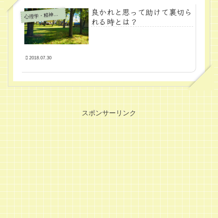
良かれと思って助けて裏切ら
心
理学・精神医学
れる時とは？
2018.07.30
スポンサーリンク