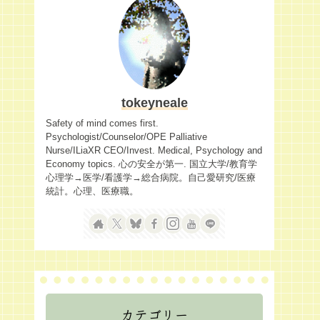
tokeyneale
Safety of mind comes first.
Psychologist/Counselor/OPE Palliative
Nurse/ILiaXR CEO/Invest. Medical, Psychology and
Economy topics. 心の安全が第一. 国立大学/教育学
心理学→医学/看護学→総合病院。自己愛研究/医療
統計。心理、医療職。
カテゴリー