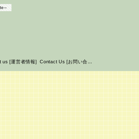
te～
ut us [運営者情報]
Contact Us [お問い合わせ]