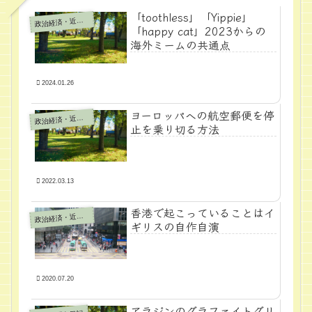
「toothless」「Yippie」
政
治経済・近代学問
「happy cat」2023からの
海外ミームの共通点
2024.01.26
ヨーロッパへの航空郵便を停
政
治経済・近代学問
止を乗り切る方法
2022.03.13
香港で起こっていることはイ
政
治経済・近代学問
ギリスの自作自演
2020.07.20
アラジンのグラファイトグリ