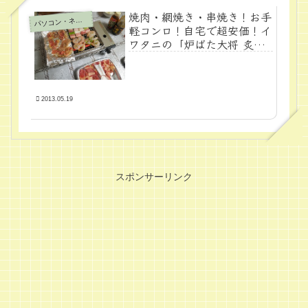
焼肉・網焼き・串焼き！お手
パ
ソコン・ネット
軽コンロ！自宅で超安価！イ
ワタニの「炉ばた大将 炙
家」！
2013.05.19
スポンサーリンク