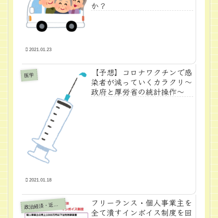
か？
2021.01.23
【予想】コロナワクチンで感
医学
染者が減っていくカラクリ～
政府と厚労省の統計操作～
2021.01.18
フリーランス・個人事業主を
政
治経済・近代学問
全て潰すインボイス制度を回