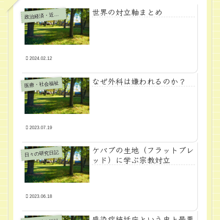
世界の対立軸まとめ
政
治経済・近代学問
2024.02.12
なぜ外科は嫌われるのか？
医療・社会福祉
2023.07.19
ケバブの生地（フラットブレ
日々の研究日記
ッド）に学ぶ宗教対立
2023.06.18
感染症統括庁という史上最悪