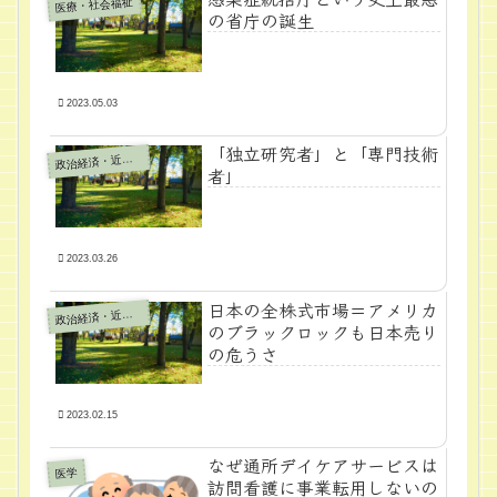
医療・社会福祉
の省庁の誕生
2023.05.03
「独立研究者」と「専門技術
政
治経済・近代学問
者」
2023.03.26
日本の全株式市場＝アメリカ
政
治経済・近代学問
のブラックロックも日本売り
の危うさ
2023.02.15
なぜ通所デイケアサービスは
医学
訪問看護に事業転用しないの