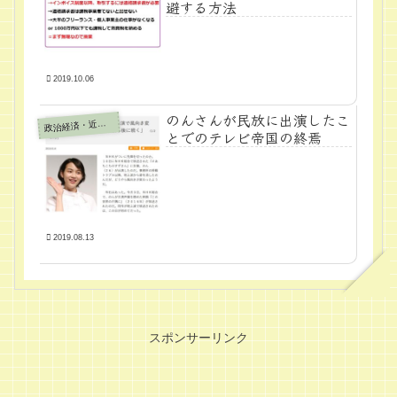
避する方法
2019.10.06
のんさんが民放に出演したこ
政
治経済・近代学問
とでのテレビ帝国の終焉
2019.08.13
スポンサーリンク