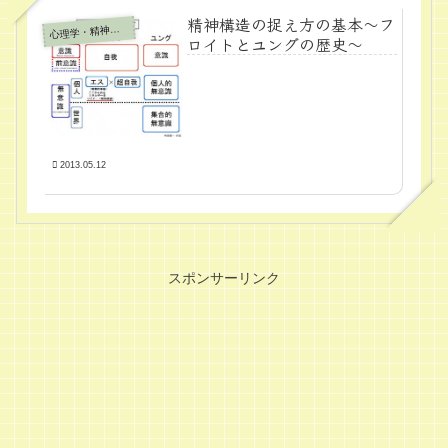
精神構造の捉え方の基本～フ
心
理学・精神医学
ロイトとユングの歴史～
2013.05.12
スポンサーリンク